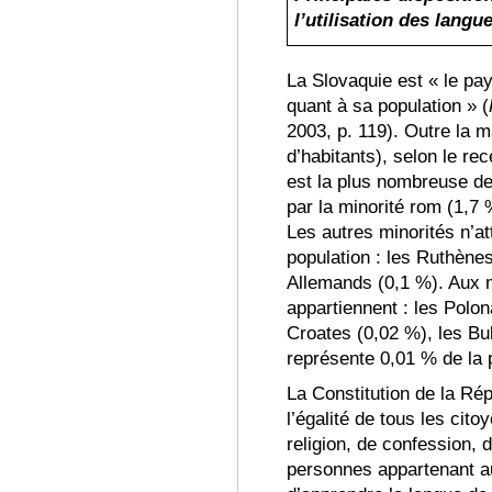
l’utilisation des langu
La Slovaquie est « le pa
quant à sa population » (
2003, p
. 119).
Outre la m
d’habitants), selon le r
est la plus nombreuse de
par la minorité rom (1,7 
Les autres minorités
n’at
population : les Ruthènes
Allemands (0,1 %)
. Aux 
appartiennent : les Polo
Croates (0,02 %), les Bu
représ
ente 0,01 % de la 
La Constitution de la Ré
l’égalité de tous les cito
religion, de confession, 
personnes appartenant a