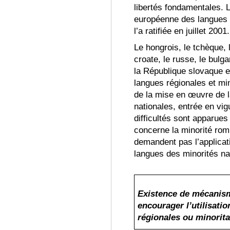
libert
és fondamentales.
L
européenne des langues r
l’a ratifiée en juillet 2001
.
Le hongrois, le tchèque, l
croate, le russe, le bulg
la République slovaque e
langues régionales et min
de la mise en œuvre de la
nationales, entrée en vi
difficult
és
sont apparues 
concerne la minorité rom
demandent pas l’applicatio
langues des minorit
és na
Existence de mécanism
encourager l’utilisati
régionales ou minorita