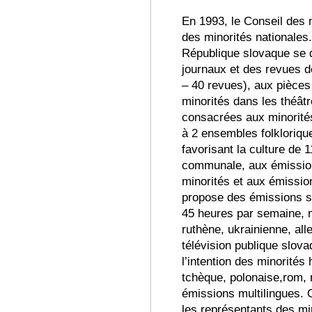
En 1993, le Conseil des m
des minorités nationales.
République slovaque se d
journaux et des revues d
– 40 revues), aux pièces
minorit
és
dans les théâtr
consacrées aux minorit
é
à 2 ensembles folkloriqu
favorisant la culture de 1
communale, aux émissio
minorit
és
et aux émissio
propose des émissions sp
45 heures par semaine, m
ruthène, ukrainienne, al
télévision publique slov
l’intention des minorit
és 
tchèque, polonaise,rom, 
émissions multilingues. 
les représentants des mi